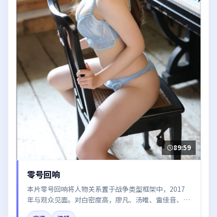
89:59
零号回响
本片零号回响将人物关系置于战争类型框架中，2017
年与观众见面。对白密度高，廖凡、汤唯、雷佳音、赵
丽颖的台词节奏值得关注；整体气质偏韩国都市与冷色