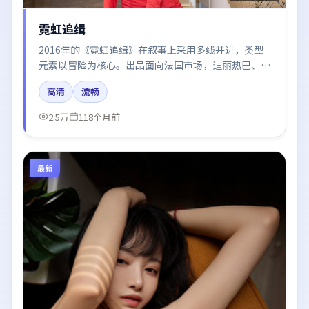
霓虹追缉
2016年的《霓虹追缉》在叙事上采用多线并进，类型
元素以冒险为核心。出品面向法国市场，迪丽热巴、周
迅、木村拓哉所饰角色推动关键反转，结尾留白引发讨
高清
流畅
论。
2.5万
118个月前
最新