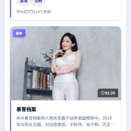
高清
流畅
调摄影。
4.6万
114个月前
最新
92:35
暴雪档案
本片暴雪档案将人物关系置于战争类型框架中，2019
年与观众见面。对白密度高，于和伟、张子枫、河正
宇、迪丽热巴、梁朝伟的台词节奏值得关注；整体气质