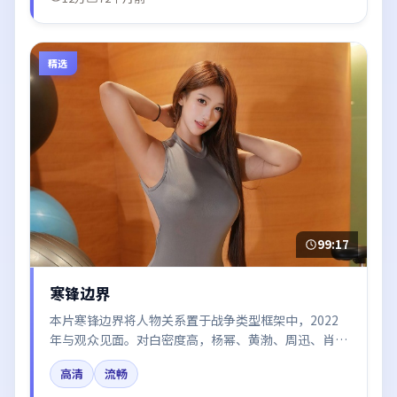
精选
99:17
寒锋边界
本片寒锋边界将人物关系置于战争类型框架中，2022
年与观众见面。对白密度高，杨幂、黄渤、周迅、肖战
的台词节奏值得关注；整体气质偏法国都市与冷色调摄
高清
流畅
影。