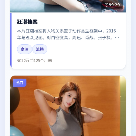
99:29
狂潮档案
本片狂潮档案将人物关系置于动作类型框架中，2016
年与观众见面。对白密度高，周迅、肖战、张子枫、朱
一龙、谭卓的台词节奏值得关注；整体气质偏中国香港
高清
流畅
都市与冷色调摄影。
12万
125个月前
热门