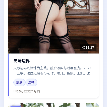
99:37
天际边界
天际边界以惊悚为主线，融合写实与戏剧张力。2023
年上映，法国班底参与制作，廖凡、胡歌、王凯、迪丽
热巴、刘亦菲在片中呈现细腻表演，影像风格统一，配
高清
流畅
乐与剪辑强化了情绪曲线。
6.5万
32个月前