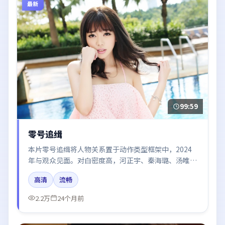
最新
99:59
零号追缉
本片零号追缉将人物关系置于动作类型框架中，2024
年与观众见面。对白密度高，河正宇、秦海璐、汤唯、
梁朝伟的台词节奏值得关注；整体气质偏中国香港都市
高清
流畅
与冷色调摄影。
2.2万
24个月前