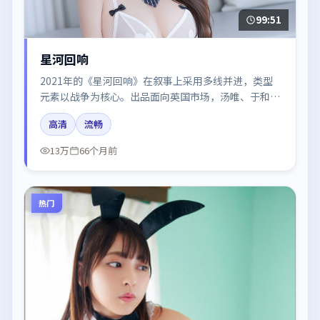
99:51
星河回响
2021年的《星河回响》在叙事上采用多线并进，类型
元素以战争为核心。出品面向英国市场，汤唯、于和
伟、沈腾、黄渤所饰角色推动关键反转，结尾留白引发
高清
流畅
讨论。
13万
66个月前
热门