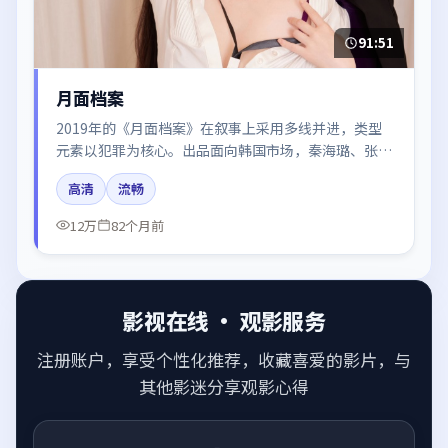
91:51
月面档案
2019年的《月面档案》在叙事上采用多线并进，类型
元素以犯罪为核心。出品面向韩国市场，秦海璐、张
译、赵丽颖、胡歌、木村拓哉所饰角色推动关键反转，
高清
流畅
结尾留白引发讨论。
12万
82个月前
影视在线 · 观影服务
注册账户，享受个性化推荐，收藏喜爱的影片，与
其他影迷分享观影心得