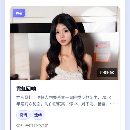
精选
99:50
霓虹回响
本片霓虹回响将人物关系置于冒险类型框架中，2023
年与观众见面。对白密度高，谭卓、周冬雨、杨幂、咏
梅的台词节奏值得关注；整体气质偏日本都市与冷色调
高清
流畅
摄影。
6.1千
42个月前