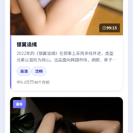
99:15
银翼追缉
2022年的《银翼追缉》在叙事上采用多线并进，类型
元素以冒险为核心。出品面向韩国市场，胡歌、章子
怡、雷佳音所饰角色推动关键反转，结尾留白引发讨
高清
流畅
论。
5.3万
48个月前
最新