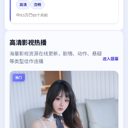
高清
流畅
偏日本都市与冷色调摄影。
9.5万
83个月前
高清影视热播
海量影视资源在线更新，剧情、动作、悬疑
进入银幕
等类型佳作连播
热门