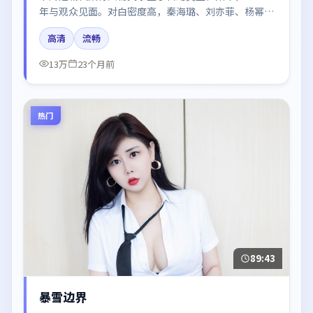
年与观众见面。对白密度高，秦海璐、刘亦菲、杨幂的
台词节奏值得关注；整体气质偏英国都市与冷色调摄
高清
流畅
影。
13万
23个月前
热门
89:43
暴雪边界