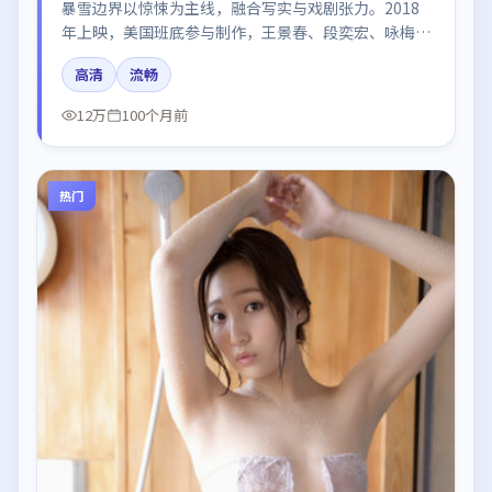
暴雪边界以惊悚为主线，融合写实与戏剧张力。2018
年上映，美国班底参与制作，王景春、段奕宏、咏梅、
朱一龙在片中呈现细腻表演，影像风格统一，配乐与剪
高清
流畅
辑强化了情绪曲线。
12万
100个月前
热门