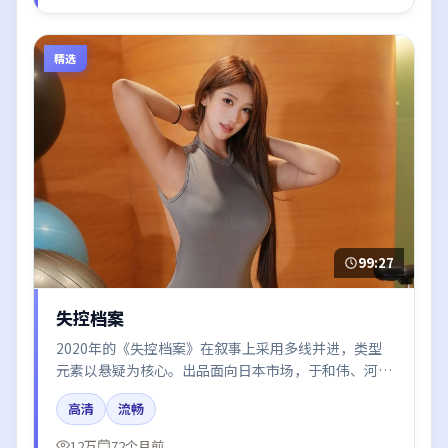
精选
99:27
失控档案
2020年的《失控档案》在叙事上采用多线并进，类型
元素以悬疑为核心。出品面向日本市场，于和伟、河正
宇、谭卓、肖战所饰角色推动关键反转，结尾留白引发
高清
流畅
讨论。
12万
72个月前