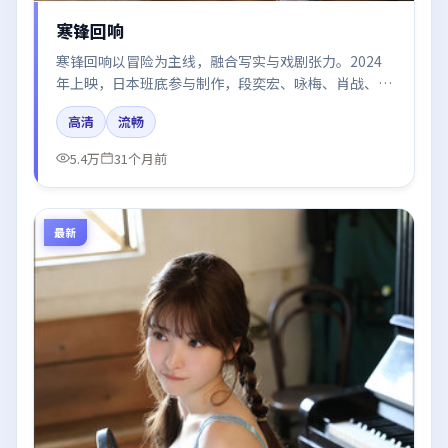
寒锋回响
寒锋回响以冒险为主线，融合写实与戏剧张力。2024
年上映，日本班底参与制作，段奕宏、咏梅、肖战、刘
亦菲在片中呈现细腻表演，影像风格统一，配乐与剪辑
高清
流畅
强化了情绪曲线。
5.4万
31个月前
最新