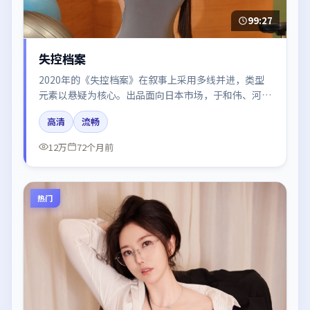
99:27
失控档案
2020年的《失控档案》在叙事上采用多线并进，类型
元素以悬疑为核心。出品面向日本市场，于和伟、河正
宇、谭卓、肖战所饰角色推动关键反转，结尾留白引发
高清
流畅
讨论。
12万
72个月前
热门