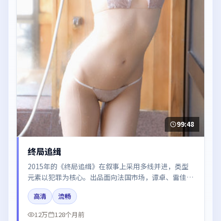
99:48
终局追缉
2015年的《终局追缉》在叙事上采用多线并进，类型
元素以犯罪为核心。出品面向法国市场，谭卓、雷佳
音、沈腾、于和伟、王景春所饰角色推动关键反转，结
高清
流畅
尾留白引发讨论。
12万
128个月前