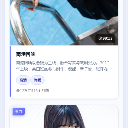
99:13
南港回响
南港回响以悬疑为主线，融合写实与戏剧张力。2017
年上映，美国班底参与制作，倪妮、章子怡、张译在片
中呈现细腻表演，影像风格统一，配乐与剪辑强化了情
高清
流畅
绪曲线。
12万
113个月前
热门